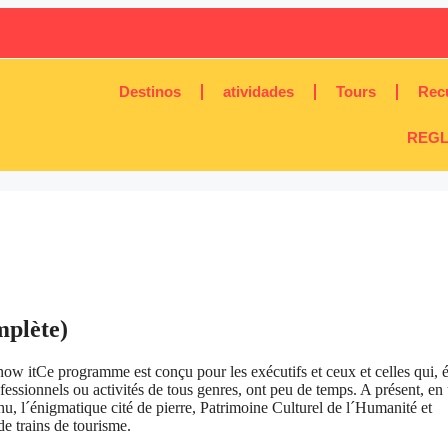
Destinos
atividades
Tours
Rec
REGL
mplète)
Ce programme est conçu pour les exécutifs et ceux et celles qui, é
essionnels ou activités de tous genres, ont peu de temps. A présent, en
chu, l´énigmatique cité de pierre, Patrimoine Culturel de l´Humanité et
e trains de tourisme.