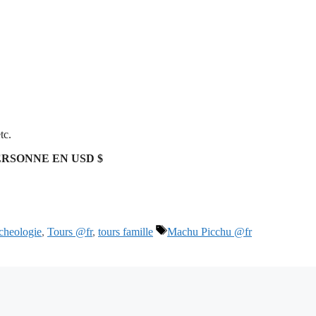
tc.
ERSONNE EN USD $
rcheologie
,
Tours @fr
,
tours famille
Machu Picchu @fr