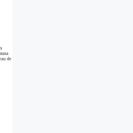
ux
atana
veau de
l