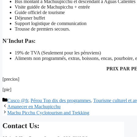
Bus montant à Machuupicchu et descendant à Aguas Calientes
Visite guidée de Machupicchu + entrée
Guide officiel de tourisme
Déjeuner buffet
Support logistique de communication
Trousse de premiers secours.
N´Inclut Pas:
19% de TVA (Seulement pour les péruviens)
Aliments non programmés, extras, boissons, encas, pourboire, e
PRIX PAR P
[precios]
[pie]
Cusco @fr
,
Pérou Top dix des programmes
,
Tourisme culturel et a
Amanecer en Machupicchu
Machu Picchu Cyclotourism and Trekking
Contact Us: