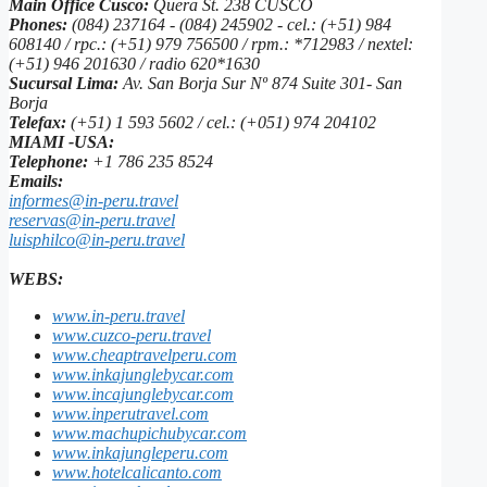
Main Office Cusco:
Quera St. 238 CUSCO
Phones:
(084) 237164 - (084) 245902 - cel.: (+51) 984
608140 / rpc.: (+51) 979 756500 / rpm.: *712983 / nextel:
(+51) 946 201630 / radio 620*1630
Sucursal Lima:
Av. San Borja Sur Nº 874 Suite 301- San
Borja
Telefax:
(+51) 1 593 5602 / cel.: (+051) 974 204102
MIAMI -USA:
Telephone:
+1 786 235 8524
Emails:
informes@in-peru.travel
reservas@in-peru.travel
luisphilco@in-peru.travel
WEBS:
www.in-peru.travel
www.cuzco-peru.travel
www.cheaptravelperu.com
www.inkajunglebycar.com
www.incajunglebycar.com
www.inperutravel.com
www.machupichubycar.com
www.inkajungleperu.com
www.hotelcalicanto.com