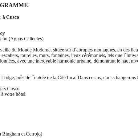
OGRAMME
 à Cusco
roy
icchu (Aguas Calientes)
veille du Monde Moderne, située sur d´abruptes montagnes, en des lie
scaliers, tourelles, murs, fontaines, lieux cérémoniels, tels que l´Intiw
chelonnées, avec une incroyable harmonie urbaine, démontrant le haut ni
odge, près de l´entrée de la Cité Inca. Dans ce cas, nous changerons 
vers Cusco
 à votre hôtel.
am Bingham et Cerrojo)