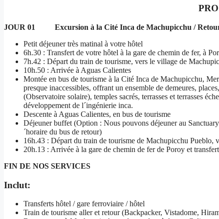
PR
JOUR 01 Excursion à la Cité Inca de Machupicchu / Retour
Petit déjeuner très matinal à votre hôtel
6h.30 : Transfert de votre hôtel à la gare de chemin de fer, à Po
7h.42 : Départ du train de tourisme, vers le village de Machup
10h.50 : Arrivée à Aguas Calientes
Montée en bus de tourisme à la Cité Inca de Machupicchu, Mer
presque inaccessibles, offrant un ensemble de demeures, places, e
(Observatoire solaire), temples sacrés, terrasses et terrasses é
développement de l´ingénierie inca.
Descente à Aguas Calientes, en bus de tourisme
Déjeuner buffet (Option : Nous pouvons déjeuner au Sanctuary L
´horaire du bus de retour)
16h.43 : Départ du train de tourisme de Machupicchu Pueblo, 
20h.13 : Arrivée à la gare de chemin de fer de Poroy et transfert
FIN DE NOS SERVICES
Inclut:
Transferts hôtel / gare ferroviaire / hôtel
Train de tourisme aller et retour (Backpacker, Vistadome, Hir