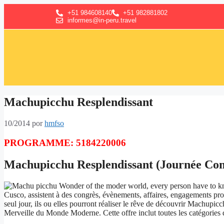
+51 984608140
+51 982881802
informes@in-peru.travel
Machupicchu Resplendissant
10/2014
por
hmfso
PROGRAMME: 5184220006
Machupicchu Resplendissant (Journée Co
Cusco, assistent à des congrès, évènements, affaires, engagements prof
seul jour, ils ou elles pourront réaliser le rêve de découvrir Machupic
Merveille du Monde Moderne. Cette offre inclut toutes les catégories d