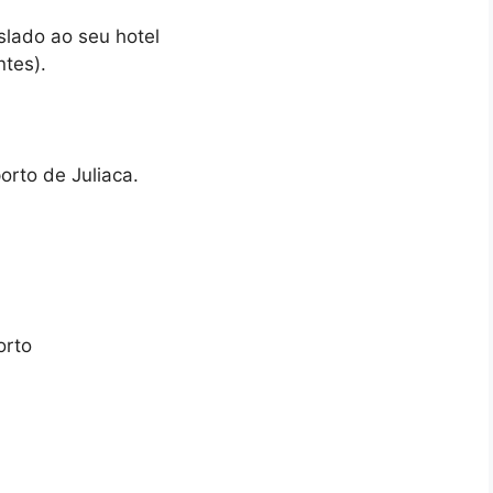
slado ao seu hotel
ntes).
orto de Juliaca.
orto