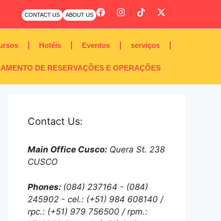
CONTACT US
ABOUT US
ursos
Hotéis
Eventos
serviços
AMENTO DE RESERVAÇÕES E OPERAÇÕES
Contact Us:
Main Office Cusco:
Quera St. 238
CUSCO
Phones:
(084) 237164 - (084)
245902 - cel.: (+51) 984 608140 /
rpc.: (+51) 979 756500 / rpm.: