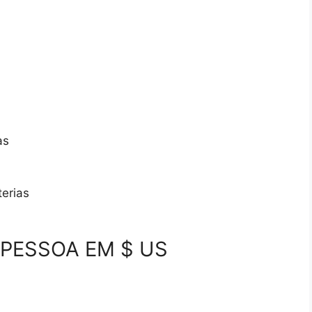
as
l
terias
PESSOA EM $ US