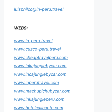
luisphilco@in-peru.travel
WEBS:
www.in-peru.travel
www.cuzco-peru.travel
www.cheaptravelperu.com
www.inkajunglebycar.com
www.incajunglebycar.com
www.inperutravel.com
www.machupichubycar.com
www.inkajungleperu.com
www.hotelcalicanto.com