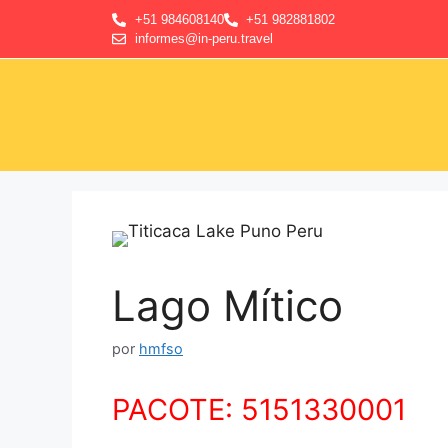
+51 984608140
+51 982881802
informes@in-peru.travel
Lago Mítico
por
hmfso
PACOTE: 5151330001