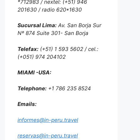
*712983 / nextel: (+51) 946
201630 / radio 620*1630
Sucursal Lima:
Av. San Borja Sur
Nº 874 Suite 301- San Borja
Telefax:
(+51) 1 593 5602 / cel.:
(+051) 974 204102
MIAMI -USA:
Telephone:
+1 786 235 8524
Emails:
informes@in-peru.travel
reservas@in-peru.travel