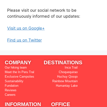
Please visit our social network to be
continuously informed of our updates:
Visit us on Google+
Find us on Twitter
COMPANY
DESTINATIONS
Our hiking team
Inca Trail
Meet the In Peru Tral
Choquequirao
Exclusive Campsites
Huchuy Qosqo
Sustainability
Rainbow Mountain
Fundation
Humantay Lake
Reviews
Careers
INFORMATION
OFFICE