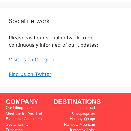
Social network
Please visit our social network to be
continuously informed of our updates:
Visit us on Google+
Find us on Twitter
COMPANY
DESTINATIONS
Our hiking team
Inca Trail
Meet the In Peru Tral
Choquequirao
Exclusive Campsites
Huchuy Qosqo
Sustainability
Rainbow Mountain
Fundation
Humantay Lake