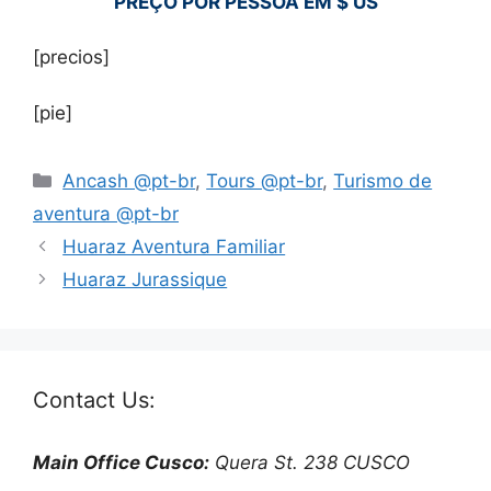
PREÇO POR PESSOA EM $ US
[precios]
[pie]
Ancash @pt-br
,
Tours @pt-br
,
Turismo de
aventura @pt-br
Huaraz Aventura Familiar
Huaraz Jurassique
Contact Us:
Main Office Cusco:
Quera St. 238 CUSCO