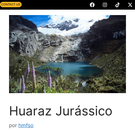
CONTACT US
Huaraz Jurássico
por
hmfso