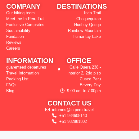
COMPANY
DESTINATIONS
Our hiking team
Inca Trail
Meet the In Peru Tral
Choquequirao
Exclusive Campsites
Huchuy Qosqo
Sustainability
Rainbow Mountain
Fundation
Humantay Lake
Reviews
Careers
INFORMATION
OFFICE
guarenteed departures
Calle Quera 238 -
Travel Information
interior 2, 2do piso
Packing List
Cusco Peru
FAQs
Eevery Day
Blog
9:00 am to 7:00pm
CONTACT US
infomes@in-peru.travel
+51 984608140
+51 982881802