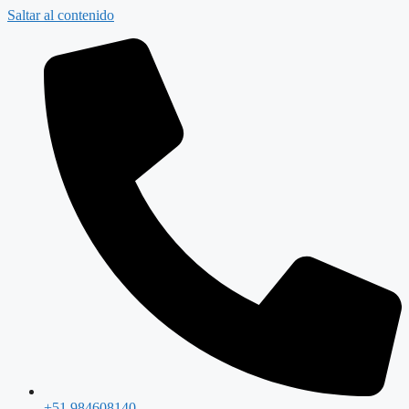
Saltar al contenido
+51 984608140