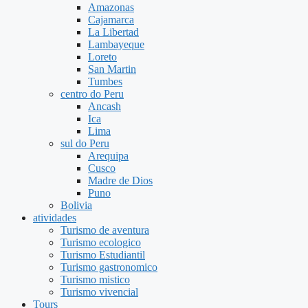
Amazonas
Cajamarca
La Libertad
Lambayeque
Loreto
San Martin
Tumbes
centro do Peru
Ancash
Ica
Lima
sul do Peru
Arequipa
Cusco
Madre de Dios
Puno
Bolivia
atividades
Turismo de aventura
Turismo ecologico
Turismo Estudiantil
Turismo gastronomico
Turismo mistico
Turismo vivencial
Tours