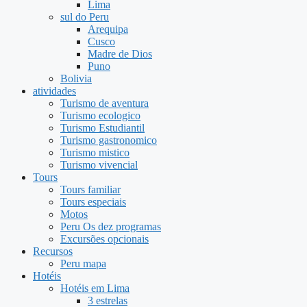
Lima
sul do Peru
Arequipa
Cusco
Madre de Dios
Puno
Bolivia
atividades
Turismo de aventura
Turismo ecologico
Turismo Estudiantil
Turismo gastronomico
Turismo mistico
Turismo vivencial
Tours
Tours familiar
Tours especiais
Motos
Peru Os dez programas
Excursões opcionais
Recursos
Peru mapa
Hotéis
Hotéis em Lima
3 estrelas