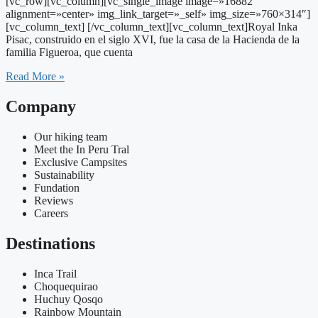
[vc_row][vc_column][vc_single_image image=»16882″
alignment=»center» img_link_target=»_self» img_size=»760×314″]
[vc_column_text] [/vc_column_text][vc_column_text]Royal Inka
Pisac, construido en el siglo XVI, fue la casa de la Hacienda de la
familia Figueroa, que cuenta
Read More »
Company
Our hiking team
Meet the In Peru Tral
Exclusive Campsites
Sustainability
Fundation
Reviews
Careers
Destinations
Inca Trail
Choquequirao
Huchuy Qosqo
Rainbow Mountain