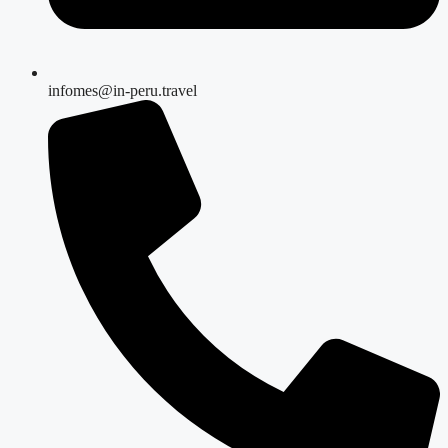
infomes@in-peru.travel