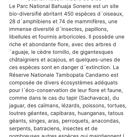
Le Parc National Bahuaja Sonene est un site
bio-diversifié abritant 450 espèces d´oiseaux,
28 d´amphibiens et 74 de mammifères, une
immense diversité d´insectes, papillons,
libellules et fourmis arboricoles. Il possède une
riche et abondante flore, avec des arbres d
´aguaje, le cèdre tornillo, de gigantesques
châtaigniers et acajous, et quelques-unes de
ces espèces sont en danger d´extinction. La
Réserve Nationale Tambopata Candamo est
composée de divers écosystèmes adéquats
pour l´éco-conservation de leur flore et faune,
comme dans le cas du tapir (Sachavaca), du
jaguar, des caïmans, lézards, poissons, tortues,
loutres géantes, capibaras, huanganas, tatous
géants, singes, aras, perroquets, anacondas,
serpents, batraciens, insectes et de
nombreuses autres espèces qui maintiennent l