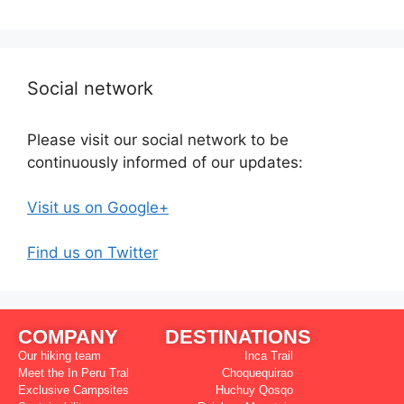
Social network
Please visit our social network to be
continuously informed of our updates:
Visit us on Google+
Find us on Twitter
COMPANY
DESTINATIONS
Our hiking team
Inca Trail
Meet the In Peru Tral
Choquequirao
Exclusive Campsites
Huchuy Qosqo