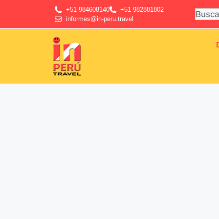
+51 984608140
+51 982881802
informes@in-peru.travel