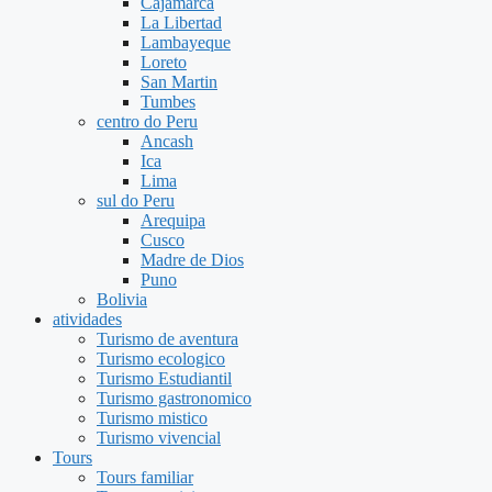
Cajamarca
La Libertad
Lambayeque
Loreto
San Martin
Tumbes
centro do Peru
Ancash
Ica
Lima
sul do Peru
Arequipa
Cusco
Madre de Dios
Puno
Bolivia
atividades
Turismo de aventura
Turismo ecologico
Turismo Estudiantil
Turismo gastronomico
Turismo mistico
Turismo vivencial
Tours
Tours familiar