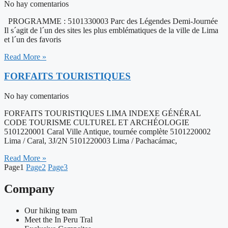
No hay comentarios
PROGRAMME : 5101330003 Parc des Légendes Demi-Journée
Il s´agit de l´un des sites les plus emblématiques de la ville de Lima
et l´un des favoris
Read More »
FORFAITS TOURISTIQUES
No hay comentarios
FORFAITS TOURISTIQUES LIMA INDEXE GÉNÉRAL
CODE TOURISME CULTUREL ET ARCHÉOLOGIE
5101220001 Caral Ville Antique, tournée complète 5101220002
Lima / Caral, 3J/2N 5101220003 Lima / Pachacámac,
Read More »
Page
1
Page
2
Page
3
Company
Our hiking team
Meet the In Peru Tral