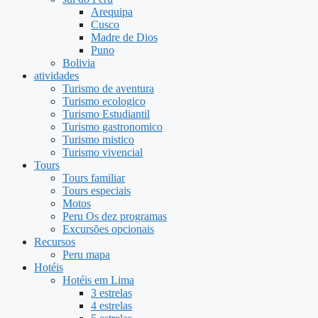
Arequipa
Cusco
Madre de Dios
Puno
Bolivia
atividades
Turismo de aventura
Turismo ecologico
Turismo Estudiantil
Turismo gastronomico
Turismo mistico
Turismo vivencial
Tours
Tours familiar
Tours especiais
Motos
Peru Os dez programas
Excursões opcionais
Recursos
Peru mapa
Hotéis
Hotéis em Lima
3 estrelas
4 estrelas