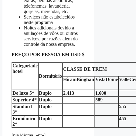
extras, bebidas alcoólicas,
telefonemas, lavanderia,
gorjetas, merendas, etc.
Serviços não estabelecidos
neste programa
Noites adicionais devido a
anulações de vôos ou outros
serviços, por razões além do
controle da nossa empresa.
PREÇO POR PESSOA EM USD $
Categoria
de
CLASSE DE TREM
hotel
Dormitório
Hiram
Binghan
Vista
D
ome
Valle
Ce
De luxo 5*
Duplo
2.413
1.600
Superior 4*
Duplo
589
Standard
Duplo
555
3*
Econômico
Duplo
455
2*
[pie idioma_»pt»]