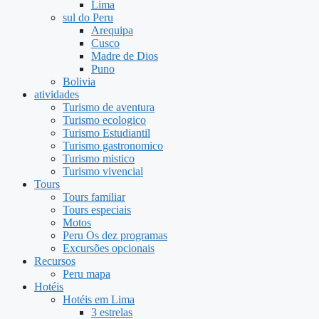
Lima
sul do Peru
Arequipa
Cusco
Madre de Dios
Puno
Bolivia
atividades
Turismo de aventura
Turismo ecologico
Turismo Estudiantil
Turismo gastronomico
Turismo mistico
Turismo vivencial
Tours
Tours familiar
Tours especiais
Motos
Peru Os dez programas
Excursões opcionais
Recursos
Peru mapa
Hotéis
Hotéis em Lima
3 estrelas