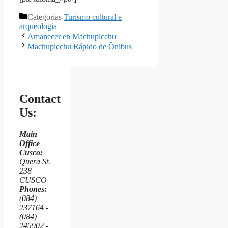
Categorías
Turismo cultural e
arqueologia
Amanecer en Machupicchu
Machupicchu Rápido de Ônibus
Contact
Us:
Main
Office
Cusco:
Quera St.
238
CUSCO
Phones:
(084)
237164 -
(084)
245902 -