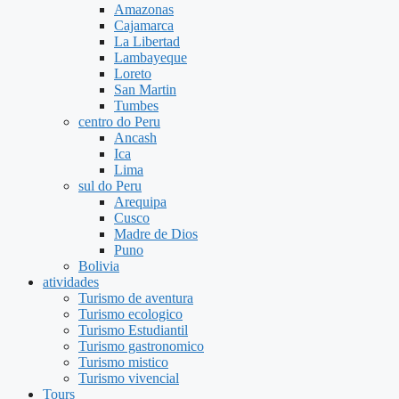
Amazonas
Cajamarca
La Libertad
Lambayeque
Loreto
San Martin
Tumbes
centro do Peru
Ancash
Ica
Lima
sul do Peru
Arequipa
Cusco
Madre de Dios
Puno
Bolivia
atividades
Turismo de aventura
Turismo ecologico
Turismo Estudiantil
Turismo gastronomico
Turismo mistico
Turismo vivencial
Tours