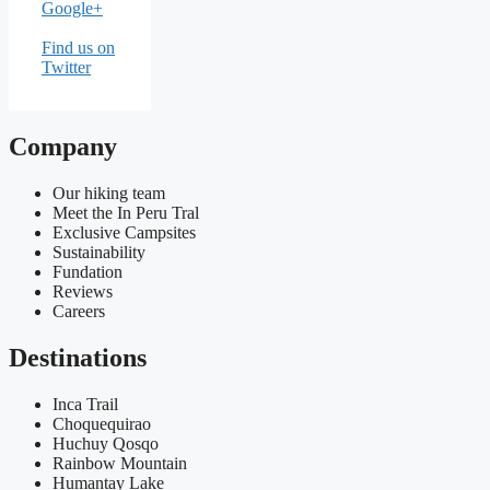
Google+
Find us on
Twitter
Company
Our hiking team
Meet the In Peru Tral
Exclusive Campsites
Sustainability
Fundation
Reviews
Careers
Destinations
Inca Trail
Choquequirao
Huchuy Qosqo
Rainbow Mountain
Humantay Lake