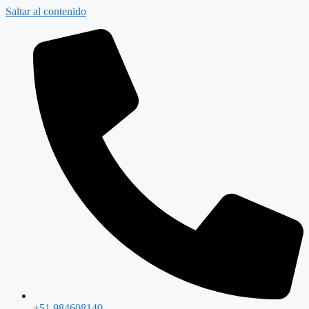
Saltar al contenido
+51 984608140