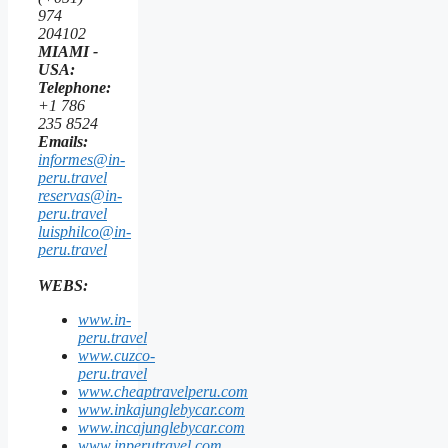
974
204102
MIAMI -
USA:
Telephone:
+1 786
235 8524
Emails:
informes@in-
peru.travel
reservas@in-
peru.travel
luisphilco@in-
peru.travel
WEBS:
www.in-
peru.travel
www.cuzco-
peru.travel
www.cheaptravelperu.com
www.inkajunglebycar.com
www.incajunglebycar.com
www.inperutravel.com