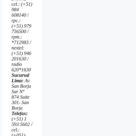
cel.: (+51)
984
608140 /
rpc.:
(+51) 979
756500 /
rpm.:
*712983 /
nextel:
(+51) 946
201630 /
radio
620*1630
Sucursal
Lima:
Av.
San Borja
Sur Nº
874 Suite
301- San
Borja
Telefax:
(+51) 1
593 5602 /
cel.:
(+051)