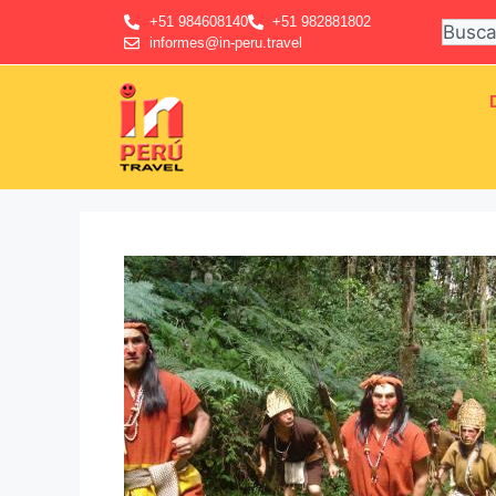
+51 984608140
+51 982881802
informes@in-peru.travel