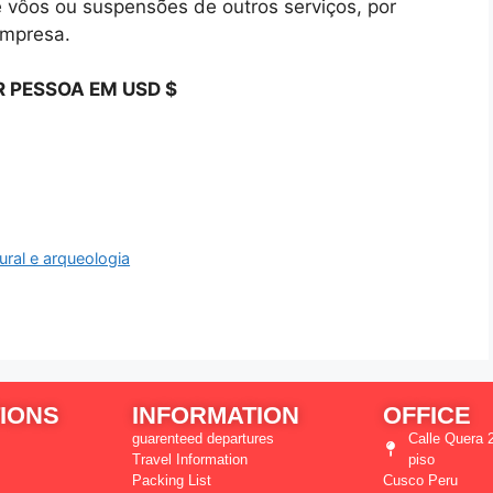
e vôos ou suspensões de outros serviços, por
empresa.
 PESSOA EM USD $
ural e arqueologia
IONS
INFORMATION
OFFICE
guarenteed departures
Calle Quera 2
Travel Information
piso
Packing List
Cusco Peru