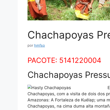
Chachapoyas Pr
por
hmfso
PACOTE: 5141220004
Chachapoyas Pressur
E
Chachapoyas, com a visita de dois dos prin
Amazonas: A Fortaleza de Kuélap; uma ma
Chachapoyas, na cima duma alta montañ