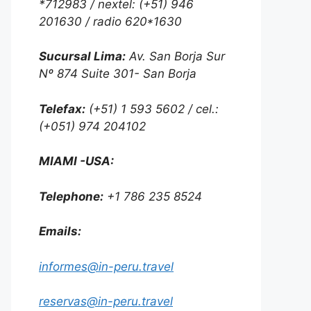
*712983 / nextel: (+51) 946
201630 / radio 620*1630
Sucursal Lima:
Av. San Borja Sur
Nº 874 Suite 301- San Borja
Telefax:
(+51) 1 593 5602 / cel.:
(+051) 974 204102
MIAMI -USA:
Telephone:
+1 786 235 8524
Emails:
informes@in-peru.travel
reservas@in-peru.travel