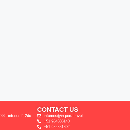
CONTACT US
38 - interior 2, 2do
infomes@in-peru.travel
+51 984608140
+51 982881802