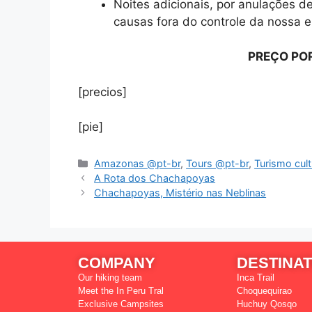
Noites adicionais, por anulações d
causas fora do controle da nossa 
PREÇO POR
[precios]
[pie]
Amazonas @pt-br
,
Tours @pt-br
,
Turismo cult
A Rota dos Chachapoyas
Chachapoyas, Mistério nas Neblinas
COMPANY
DESTINAT
Our hiking team
Inca Trail
Meet the In Peru Tral
Choquequirao
Exclusive Campsites
Huchuy Qosqo