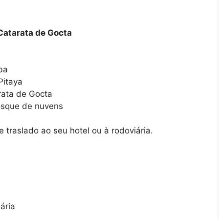
atarata de Gocta
ba
Pitaya
ata de Gocta
osque de nuvens
traslado ao seu hotel ou à rodoviária.
iária