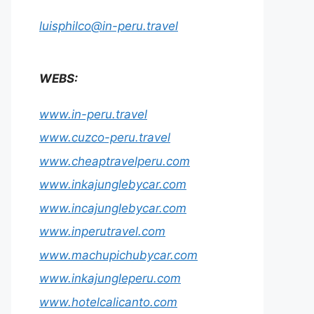
luisphilco@in-peru.travel
WEBS:
www.in-peru.travel
www.cuzco-peru.travel
www.cheaptravelperu.com
www.inkajunglebycar.com
www.incajunglebycar.com
www.inperutravel.com
www.machupichubycar.com
www.inkajungleperu.com
www.hotelcalicanto.com