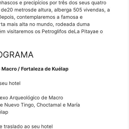
ascos e precipícios por três dos seus quatro
 de20 metrosde altura, alberga 505 vivendas, a
. Depois, contemplaremos a famosa e
arta mais alta no mundo, rodeada duma
m visitaremos os Petroglifos deLa Pitayae o
OGRAMA
cro / Fortaleza de Kuélap
seu hotel
lexo Arqueológico de Macro
de Nuevo Tingo, Choctamal e María
élap
 traslado ao seu hotel