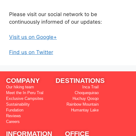
Please visit our social network to be
continuously informed of our updates:
Visit us on Google+
Find us on Twitter
COMPANY
DESTINATIONS
Our hiking team
Inca Trail
Meet the In Peru Tral
Choquequirao
Exclusive Campsites
Huchuy Qosqo
Sustainability
Rainbow Mountain
Fundation
Humantay Lake
Reviews
Careers
INFORMATION
OFFICE