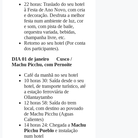
22 horas: Traslado do seu hotel
à Festa de Ano Novo, com ceia
e decoração. Desfruta a melhor
festa num ambiente de luz, cor
e som, com pista de baile,
orquestra variada, bebidas,
champanha livre, etc.
Retorno ao seu hotel (Por conta
dos participantes).
DIA 01 de janeiro Cusco /
Machu P
icchu, com Pernoite
Café da manhã no seu hotel
10 horas 30: Saída desde o seu
hotel, de transporte turístico, até
a estação ferroviária de
Ollantaytambo
12 horas 58: Saída do trem
local, com destino ao povoado
de Machu Picchu (Aguas
Calientes)
14 horas 24: Chegada a
Machu
Picchu Pueblo
e instalação
num hotel