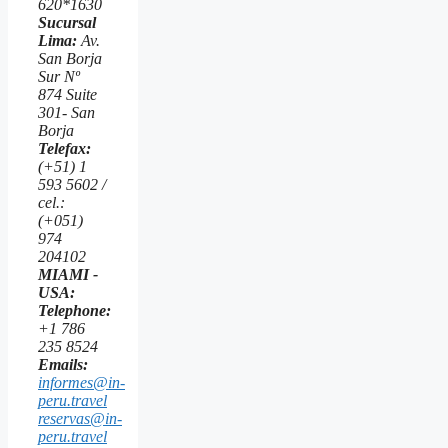
620*1630
Sucursal
Lima:
Av.
San Borja
Sur Nº
874 Suite
301- San
Borja
Telefax:
(+51) 1
593 5602 /
cel.:
(+051)
974
204102
MIAMI -
USA:
Telephone:
+1 786
235 8524
Emails:
informes@in-
peru.travel
reservas@in-
peru.travel