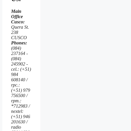
Main
Office
Cusco:
Quera St.
238
CUSCO
Phones:
(084)
237164 -
(084)
245902 -
cel.: (+51)
984
608140 /
rpc.:
(+51) 979
756500 /
rpm.:
*712983 /
nextel:
(+51) 946
201630 /
radio