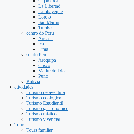
Cajamarca
La Libertad
Lambayeque
Loreto
San Martin
Tumbes
centro do Peru
Ancash
Ica
Lima
sul do Peru
Arequipa
Cusco
Madre de Dios
Puno
Bolivia
atividades
Turismo de aventura
Turismo ecologico
Turismo Estudiantil
Turismo gastronomico
Turismo mistico
Turismo vivencial
Tours
Tours familiar