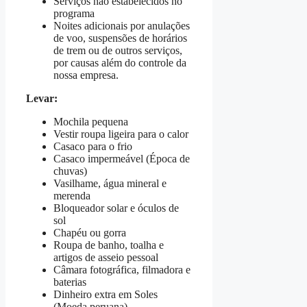
Serviços não estabelecidos no
programa
Noites adicionais por anulações
de voo, suspensões de horários
de trem ou de outros serviços,
por causas além do controle da
nossa empresa.
Levar:
Mochila pequena
Vestir roupa ligeira para o calor
Casaco para o frio
Casaco impermeável (Época de
chuvas)
Vasilhame, água mineral e
merenda
Bloqueador solar e óculos de
sol
Chapéu ou gorra
Roupa de banho, toalha e
artigos de asseio pessoal
Câmara fotográfica, filmadora e
baterias
Dinheiro extra em Soles
(Moeda peruana).