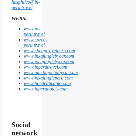
luisphilco@in-
peru.travel
WEBS:
www.in-
peru.travel
www.cuzco-
peru.travel
www.cheaptravelperu.com
www.inkajunglebycar.com
www.incajunglebycar.com
www.inperutravel.com
www.machupichubycar.com
www.inkajungleperu.com
www.hotelcalicanto.com
www.inperuhotels.com
Social
network