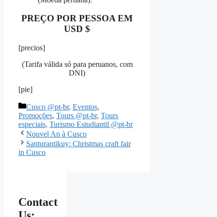
PREÇO POR PESSOA EM
USD $
[precios]
(Tarifa válida só para peruanos, com
DNI)
[pie]
Categorías
Cusco @pt-br
,
Eventos
,
Promoções
,
Tours @pt-br
,
Tours
especiais
,
Turismo Estudiantil @pt-br
Nouvel An à Cusco
Santurantikuy: Christmas craft fair
in Cusco
Contact
Us: