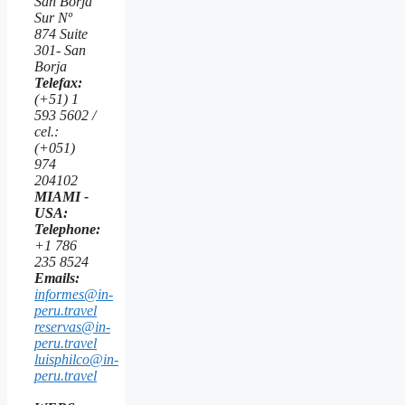
San Borja
Sur Nº
874 Suite
301- San
Borja
Telefax:
(+51) 1
593 5602 /
cel.:
(+051)
974
204102
MIAMI -
USA:
Telephone:
+1 786
235 8524
Emails:
informes@in-
peru.travel
reservas@in-
peru.travel
luisphilco@in-
peru.travel