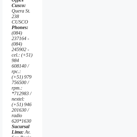
Cusco:
Quera St.
238
CUSCO
Phones:
(084)
237164 -
(084)
245902 -
cel.: (+51)
984
608140 /
rpc.:
(+51) 979
756500 /
rpm.:
*712983 /
nextel:
(+51) 946
201630 /
radio
620*1630
Sucursal
Lima:
Av.