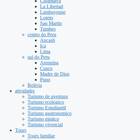
Cajamarca
La Libertad
Lambayeque
Loreto
San Martin
Tumbes
centro do Peru
Ancash
Ica
Lima
sul do Peru
Arequipa
Cusco
Madre de Dios
Puno
Bolivia
atividades
Turismo de aventura
Turismo ecologico
Turismo Estudiantil
Turismo gastronomico
Turismo mistico
Turismo vivencial
Tours
Tours familiar