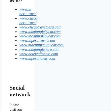
WEBS:
www.in-
peru.travel
www.cuzco-
peru.travel
www.cheaptravelperu.com
www.inkajunglebycar.com
www.incajunglebycar.com
www.inperutravel.com
www.machupichubycar.com
www.inkajungleperu.com
www.hotelcalicanto.com
www.inperuhotels.com
Social
network
Please
visit our